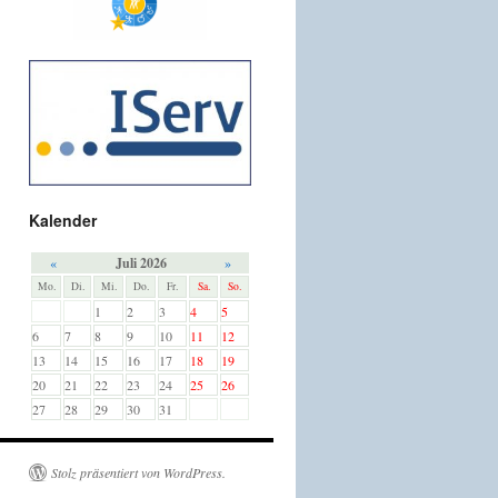
Kalender
«
Juli 2026
»
Mo.
Di.
Mi.
Do.
Fr.
Sa.
So.
1
2
3
4
5
6
7
8
9
10
11
12
13
14
15
16
17
18
19
20
21
22
23
24
25
26
27
28
29
30
31
Stolz präsentiert von WordPress.