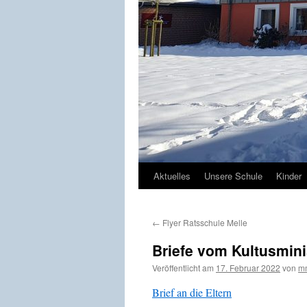
Aktuelles
Unsere Schule
Kinder
←
Flyer Ratsschule Melle
Briefe vom Kultusmini
Veröffentlicht am
17. Februar 2022
von
m
Brief an die Eltern