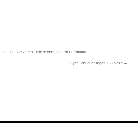
ffentlicht. Setze ein Lesezeichen für den
Permalink
.
Flyer Schulführungen IGS Melle
→