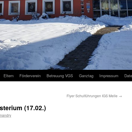
Eltern
Förderverein
Betreuung VGS
Ganztag
Impressum
Dat
Flyer Schulführungen IGS Melle
→
sterium (17.02.)
mandry