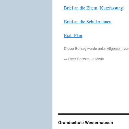
Brief an die Eltern (Kurzfassung)
Brief an die Schüler:innen
Exit- Plan
Dieser Beitrag wurde unter
Allgemein
verö
←
Flyer Ratsschule Melle
Grundschule Westerhausen