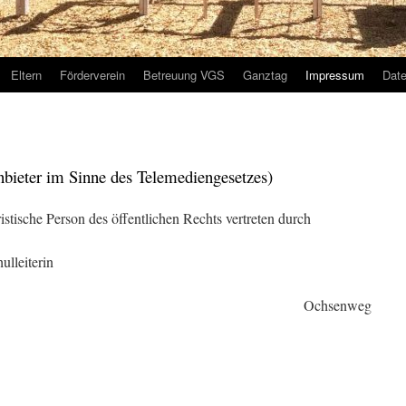
Eltern
Förderverein
Betreuung VGS
Ganztag
Impressum
Dat
bieter im Sinne des Telemediengesetzes)
istische Person des öffentlichen Rechts vertreten durch
tje Broekmans, Schulleiterin
ausen Ochsenweg
80
ell