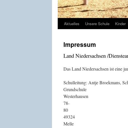
Aktuelles
Unsere Schule
Kinder
Impressum
Land Niedersachsen /Dienstean
Das Land Niedersachsen ist eine jur
Schulleitung: An
Grundschule
Westerh
78-
49324
M