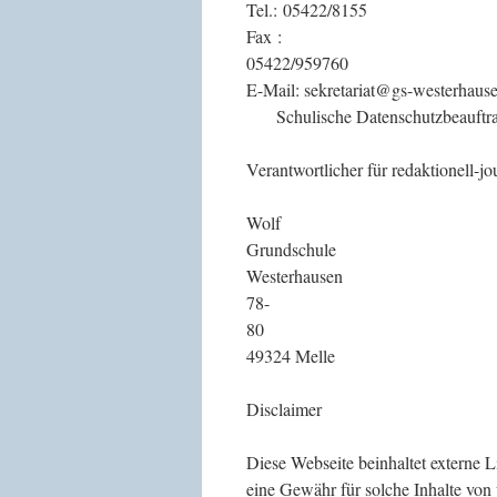
Tel.
Fax :
054
E-Mail: sekre
Schulische Datenschutzbeauftrag
Verantwortlicher für redaktionell-j
Su
W
Grundschule
Westerh
78-
49324 Melle
Disclaimer
Diese Webseite beinhaltet externe L
eine Gewähr für solche Inhalte vo