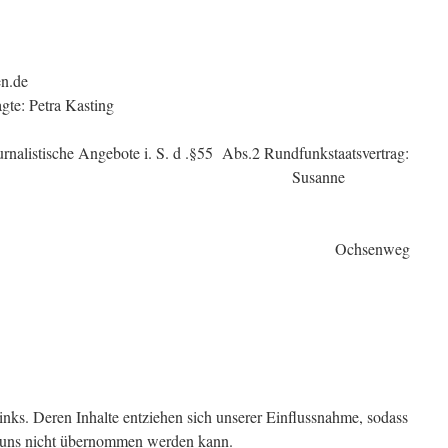
: 05422/81
22/95976
tariat@gs-westerhausen.de
te: Petra Kasting
ournalistische Angebote i. S. d .§55 Abs.2 Rundfunkstaatsvertrag:
sanne
olf
ausen Ochsenweg
80
inks. Deren Inhalte entziehen sich unserer Einflussnahme, sodass
n uns nicht übernommen werden kann.