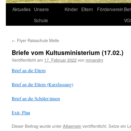
Aktuelles
Unsere
Kinder
Eltern
Förderverein
Be
Schule
VG
←
Flyer Ratsschule Melle
Briefe vom Kultusministerium (17.02.)
Veröffentlicht am
17. Februar 2022
von
mmandry
Brief an die Eltern
Brief an die Eltern (Kurzfassung)
Brief an die Schüler:innen
Exit- Plan
Dieser Beitrag wurde unter
Allgemein
veröffentlicht. Setze ein 