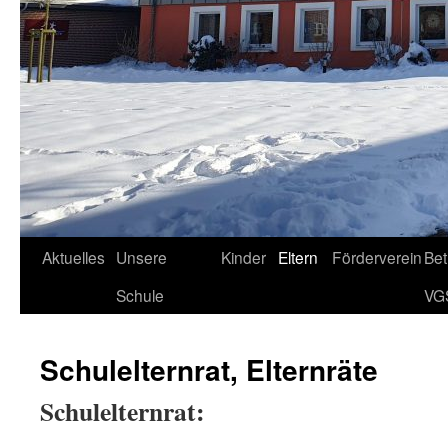
Aktuelles
Unsere
Kinder
Eltern
Förderverein
Be
Schule
VG
Schulelternrat, Elternräte
Schulelternrat: