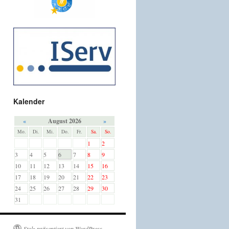
Kalender
«
August 2026
»
Mo.
Di.
Mi.
Do.
Fr.
Sa.
So.
1
2
3
4
5
6
7
8
9
10
11
12
13
14
15
16
17
18
19
20
21
22
23
24
25
26
27
28
29
30
31
Stolz präsentiert von WordPress.