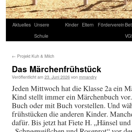
Aktuelles
Unsere
Kinder
Eltern
Förderverein
Be
Schule
VG
←
Projekt Kuh & Milch
Das Märchenfrühstück
Veröffentlicht am
23. Juni 2026
von
mmandry
Jeden Mittwoch hat die Klasse 2a ein M
Kind stellt immer ein Märchenbuch vor
Buch oder mit Buch vorstellen. Und wä
frühstücken die anderen Kinder. Manche
dafür. Bis jetzt hat Fiete H. „Hänsel und
„Schneeweißchen und Rosenrot“ vor der