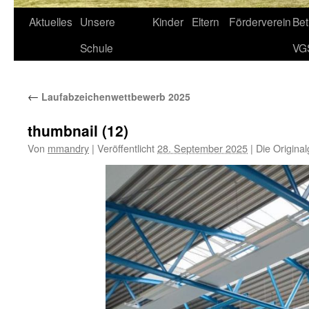
Aktuelles
Unsere
Kinder
Eltern
Förderverein
Be
Schule
VG
←
Laufabzeichenwettbewerb 2025
thumbnail (12)
Von
mmandry
|
Veröffentlicht
28. September 2025
|
Die Origina