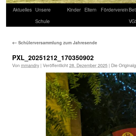
Aktuelles
Unsere
Kinder
Eltern
Förderverein
Be
Schule
VG
←
Schülerversammlung zum Jahresende
PXL_20251212_170350902
Von
mmandry
|
Veröffentlicht
28. Dezember 2025
|
Die Original